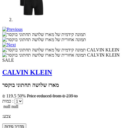
SALE
CALVIN KLEIN
מארז שלושה תחתוני בוקסר
₪ 119.5
50%
Price reduced from
₪ 239
to
כמות :
null null
:צבע
מדריך מידות