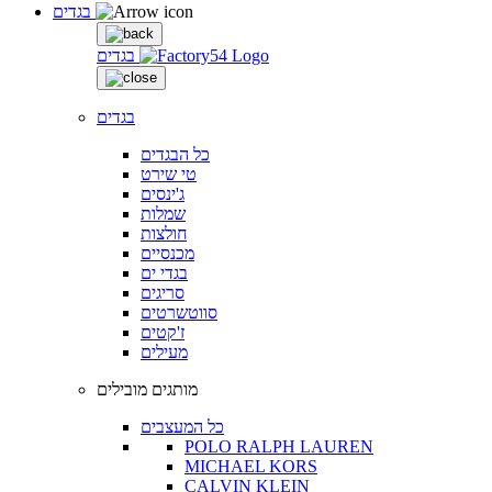
בגדים
בגדים
בגדים
כל הבגדים
טי שירט
ג'ינסים
שמלות
חולצות
מכנסיים
בגדי ים
סריגים
סווטשרטים
ז'קטים
מעילים
מותגים מובילים
כל המעצבים
POLO RALPH LAUREN
MICHAEL KORS
CALVIN KLEIN