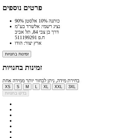
פרטים נוספים
90% כותנה 10% אלסטן
נציג רשמי: אלשרד בע"מ
דרך בן צבי 84, תל אביב
ח.פ 511199291
ארץ יצור: הודו
זמינות בחנויות
זמינות בחנויות
בחירת מידה, ניתן לבחור יותר ממידה אחת
XS
S
M
L
XL
XXL
3XL
בדקו בחנויות