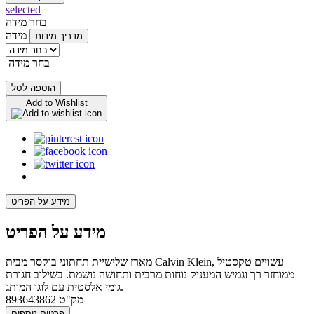
selected
בחר מידה
מידה
מדריך מידות
בחר מידה
הוספה לסל
Add to Wishlist
מידע על הפריט
מידע על הפריט
מארז שלישיית תחתוני בוקסר מבית Calvin Klein, עשויים טקסטיל
ממוחזר רך וגמיש המעניק נוחות מרבית ותחושה נושמת. בשילוב חגורת
גומי אלסטית עם לוגו המותג.
מק"ט
893643862
פרטים נוספים