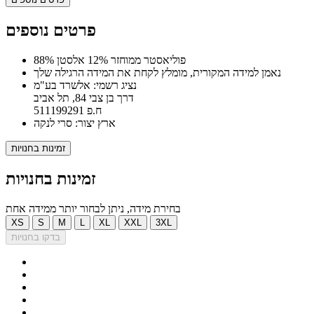
פרטים נוספים
88% פוליאסטר ממוחזר 12% אלסטן
נאמן למידה המקורית, מומלץ לקחת את המידה הרגילה שלך
נציג רשמי: אלשרד בע"מ
דרך בן צבי 84, תל אביב
ח.פ 511199291
ארץ יצור: סרי לנקה
זמינות בחנויות
זמינות בחנויות
בחירת מידה, ניתן לבחור יותר ממידה אחת
XS
S
M
L
XL
XXL
3XL
בדקו בחנויות