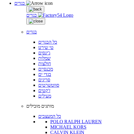
בגדים
בגדים
בגדים
כל הבגדים
טי שירט
ג'ינסים
שמלות
חולצות
מכנסיים
בגדי ים
סריגים
סווטשרטים
ז'קטים
מעילים
מותגים מובילים
כל המעצבים
POLO RALPH LAUREN
MICHAEL KORS
CALVIN KLEIN