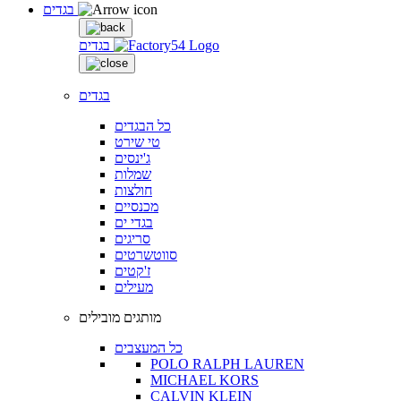
בגדים
בגדים
בגדים
כל הבגדים
טי שירט
ג'ינסים
שמלות
חולצות
מכנסיים
בגדי ים
סריגים
סווטשרטים
ז'קטים
מעילים
מותגים מובילים
כל המעצבים
POLO RALPH LAUREN
MICHAEL KORS
CALVIN KLEIN