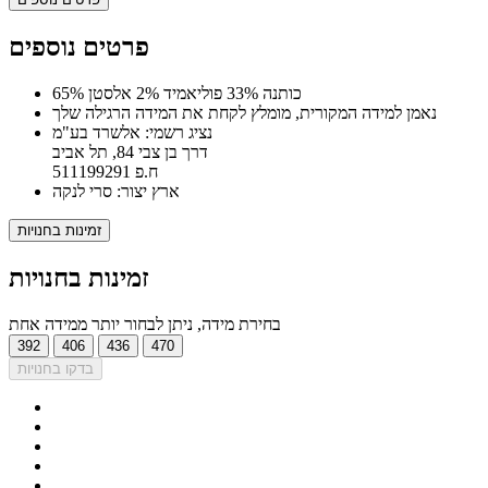
פרטים נוספים
65% כותנה 33% פוליאמיד 2% אלסטן
נאמן למידה המקורית, מומלץ לקחת את המידה הרגילה שלך
נציג רשמי: אלשרד בע"מ
דרך בן צבי 84, תל אביב
ח.פ 511199291
ארץ יצור: סרי לנקה
זמינות בחנויות
זמינות בחנויות
בחירת מידה, ניתן לבחור יותר ממידה אחת
392
406
436
470
בדקו בחנויות