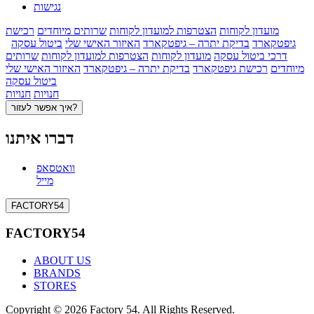
נגישות
מועדון לקוחות
הצטרפות למועדון לקוחות
שרותים מיוחדים
רכישת
גיפטקארד
בדיקת יתרה – גיפטקארד
האיזור האישי שלי
ביטול עסקה
דרכי ביטול עסקה
מועדון לקוחות
הצטרפות למועדון לקוחות
שרותים
מיוחדים
רכישת גיפטקארד
בדיקת יתרה – גיפטקארד
האיזור האישי שלי
ביטול עסקה
חנויות
חנויות
איך אפשר לעזור?
דברו איתנו
וואטסאפ
מייל
FACTORY54
FACTORY54
ABOUT US
BRANDS
STORES
Copyright © 2026 Factory 54. All Rights Reserved.