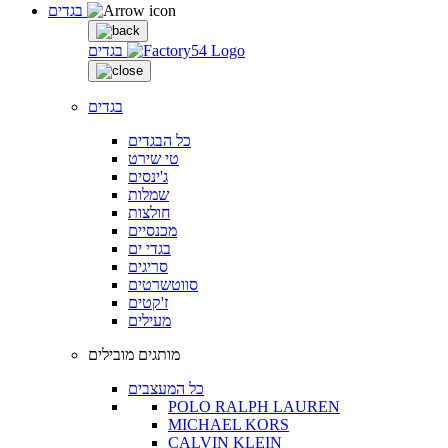
בגדים
בגדים
בגדים
כל הבגדים
טי שירט
ג'ינסים
שמלות
חולצות
מכנסיים
בגדי ים
סריגים
סווטשרטים
ז'קטים
מעילים
מותגים מובילים
כל המעצבים
POLO RALPH LAUREN
MICHAEL KORS
CALVIN KLEIN