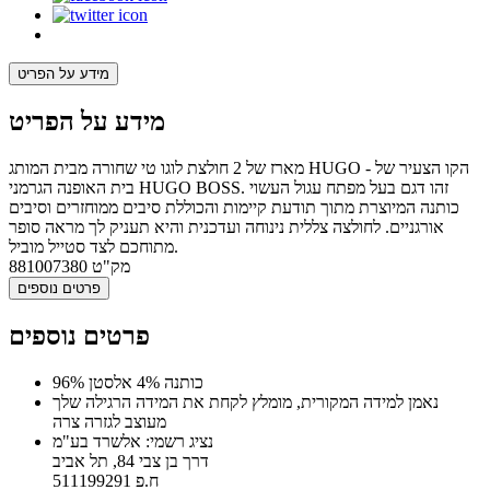
מידע על הפריט
מידע על הפריט
מארז של 2 חולצת לוגו טי שחורה מבית המותג HUGO - הקו הצעיר של
בית האופנה הגרמני HUGO BOSS. זהו דגם בעל מפתח עגול העשוי
כותנה המיוצרת מתוך תודעת קיימות והכוללת סיבים ממוחזרים וסיבים
אורגניים. לחולצה צללית נינוחה ועדכנית והיא תעניק לך מראה סופר
מתוחכם לצד סטייל מוביל.
מק"ט
881007380
פרטים נוספים
פרטים נוספים
96% כותנה 4% אלסטן
נאמן למידה המקורית, מומלץ לקחת את המידה הרגילה שלך
מעוצב לגזרה צרה
נציג רשמי: אלשרד בע"מ
דרך בן צבי 84, תל אביב
ח.פ 511199291