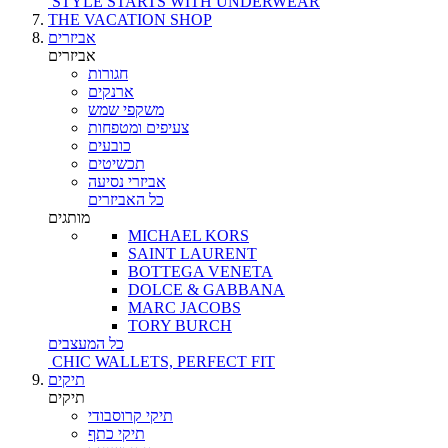
STYLE STARTS WITH UNDERWEAR
THE VACATION SHOP
אביזרים
אביזרים
חגורות
ארנקים
משקפי שמש
צעיפים ומטפחות
כובעים
תכשיטים
אביזרי נסיעה
כל האביזרים
מותגים
MICHAEL KORS
SAINT LAURENT
BOTTEGA VENETA
DOLCE & GABBANA
MARC JACOBS
TORY BURCH
כל המעצבים
CHIC WALLETS, PERFECT FIT
תיקים
תיקים
תיקי קרוסבודי
תיקי כתף