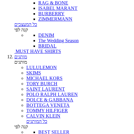
RAG & BONE
ISABEL MARANT
BURBERRY
ZIMMERMANN
כל המעצבים
קנה לפי
DENIM
The Wedding Season
BRIDAL
MUST HAVE SHIRTS
מותגים
מותגים
LULULEMON
SKIMS
MICHAEL KORS
TORY BURCH
SAINT LAURENT
POLO RALPH LAUREN
DOLCE & GABBANA
BOTTEGA VENETA
TOMMY HILFIGER
CALVIN KLEIN
כל המותגים
קנה לפי
BEST SELLER