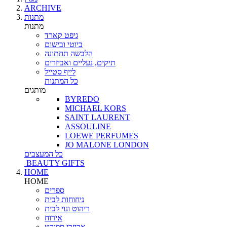
ARCHIVE
מתנות
מתנות
גיפט קארד
ביוטי ובישום
הלבשה תחתונה
תיקים, נעליים ואביזרים
לייף סטייל
כל המתנות
מותגים
BYREDO
MICHAEL KORS
SAINT LAURENT
ASSOULINE
LOEWE PERFUMES
JO MALONE LONDON
כל המעצבים
BEAUTY GIFTS
HOME
HOME
ספרים
ניחוחות לבית
ריהוט ונוי לבית
אירוח
אביזרי ספורט