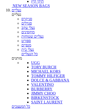
תיקי קיץ
NEW SEASON BAGS
נעליים
נעליים
סניקרס
סנדלים
נעלי עקב
מוקסינים
נעליים שטוחות
ספורט
מגפיים
נעלי בית
כל הנעליים
מותגים
UGG
TORY BURCH
MICHAEL KORS
TOMMY HILFIGER
DOLCE & GABBANA
VALENTINO
BURBERRY
JIMMY CHOO
BIRKENSTOCK
SAINT LAURENT
כל המעצבים