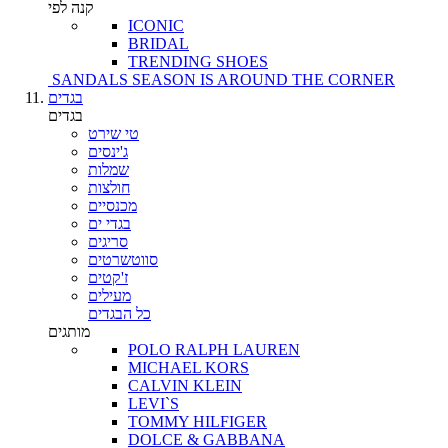
קנה לפי
ICONIC
BRIDAL
TRENDING SHOES
SANDALS SEASON IS AROUND THE CORNER
בגדים
בגדים
טי שירט
ג'ינסים
שמלות
חולצות
מכנסיים
בגדי ים
סריגים
סווטשרטים
ז'קטים
מעילים
כל הבגדים
מותגים
POLO RALPH LAUREN
MICHAEL KORS
CALVIN KLEIN
LEVI`S
TOMMY HILFIGER
DOLCE & GABBANA