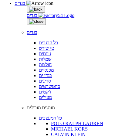
בגדים
בגדים
בגדים
כל הבגדים
טי שירט
ג'ינסים
שמלות
חולצות
מכנסיים
בגדי ים
סריגים
סווטשרטים
ז'קטים
מעילים
מותגים מובילים
כל המעצבים
POLO RALPH LAUREN
MICHAEL KORS
CALVIN KLEIN