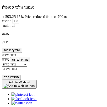
מגפוני וולבי קמופלז'
₪ 593.25
15%
Price reduced from
₪ 700
to
כמות :
null null
:צבע
ירוק
מדריך מידות
בחר מידה
מידה
מדריך מידות
בחר מידה
הוספה לסל
Add to Wishlist