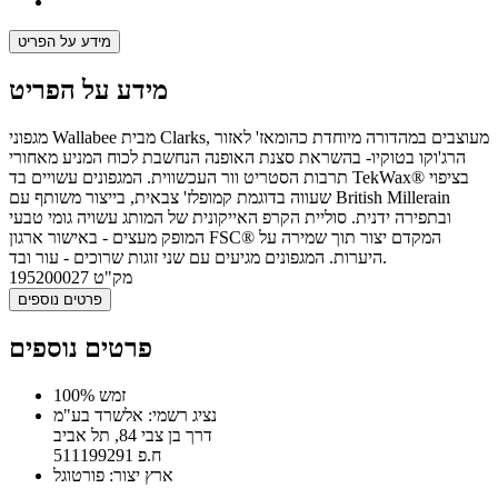
מידע על הפריט
מידע על הפריט
מגפוני Wallabee מבית Clarks, מעוצבים במהדורה מיוחדת כהומאז' לאזור
הרג'וקו בטוקיו- בהשראת סצנת האופנה הנחשבת לכוח המניע מאחורי
תרבות הסטריט וור העכשווית. המגפונים עשויים בד TekWax® בציפוי
שעווה בדוגמת קמופלז' צבאית, בייצור משותף עם British Millerain
ובתפירה ידנית. סוליית הקרפ האייקונית של המותג עשויה גומי טבעי
המופק מעצים - באישור ארגון FSC® המקדם יצור תוך שמירה על
היערות. המגפונים מגיעים עם שני זוגות שרוכים - עור ובד.
מק"ט
195200027
פרטים נוספים
פרטים נוספים
100% זמש
נציג רשמי: אלשרד בע"מ
דרך בן צבי 84, תל אביב
ח.פ 511199291
ארץ יצור: פורטוגל