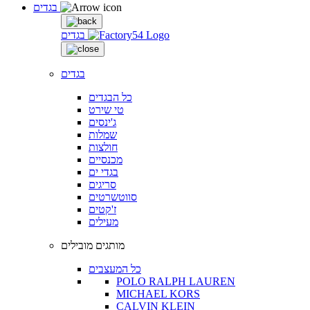
בגדים
בגדים
בגדים
כל הבגדים
טי שירט
ג'ינסים
שמלות
חולצות
מכנסיים
בגדי ים
סריגים
סווטשרטים
ז'קטים
מעילים
מותגים מובילים
כל המעצבים
POLO RALPH LAUREN
MICHAEL KORS
CALVIN KLEIN