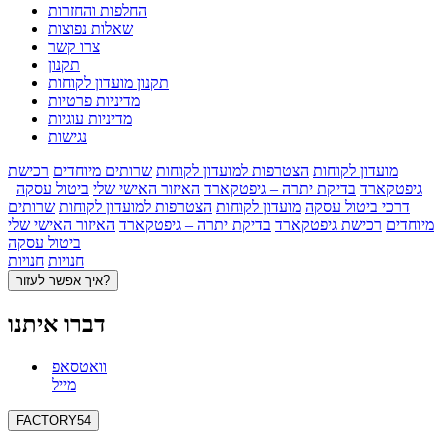
החלפות והחזרות
שאלות נפוצות
צרו קשר
תקנון
תקנון מועדון לקוחות
מדיניות פרטיות
מדיניות עוגיות
נגישות
מועדון לקוחות
הצטרפות למועדון לקוחות
שרותים מיוחדים
רכישת
גיפטקארד
בדיקת יתרה – גיפטקארד
האיזור האישי שלי
ביטול עסקה
דרכי ביטול עסקה
מועדון לקוחות
הצטרפות למועדון לקוחות
שרותים
מיוחדים
רכישת גיפטקארד
בדיקת יתרה – גיפטקארד
האיזור האישי שלי
ביטול עסקה
חנויות
חנויות
איך אפשר לעזור?
דברו איתנו
וואטסאפ
מייל
FACTORY54