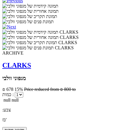
ARCHIVE
CLARKS
מגפוני וולבי
₪ 678
15%
Price reduced from
₪ 800
to
כמות :
null null
:צבע
בז'