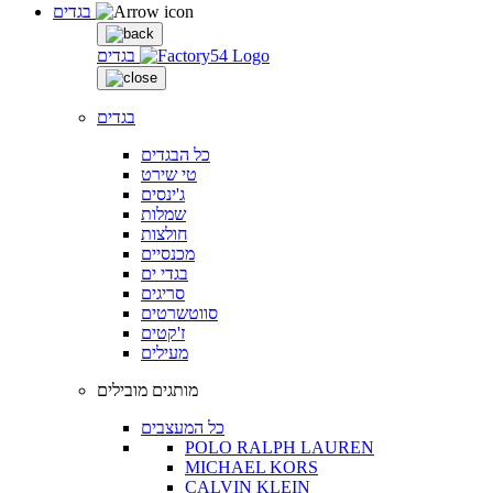
בגדים
בגדים
בגדים
כל הבגדים
טי שירט
ג'ינסים
שמלות
חולצות
מכנסיים
בגדי ים
סריגים
סווטשרטים
ז'קטים
מעילים
מותגים מובילים
כל המעצבים
POLO RALPH LAUREN
MICHAEL KORS
CALVIN KLEIN