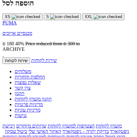
הוספה לסל
XS
S
XXL
PUMA
מכנסיים ארוכים
₪ 180
40%
Price reduced from
₪ 300
to
ARCHIVE
שירות לקוחות
שירות לקוחות
משלוחים
החלפות והחזרות
שאלות נפוצות
צרו קשר
תקנון
תקנון מועדון לקוחות
מדיניות פרטיות
מדיניות עוגיות
נגישות
מועדון לקוחות
הצטרפות למועדון לקוחות
שרותים מיוחדים
רכישת
גיפטקארד
בדיקת יתרה – גיפטקארד
האיזור האישי שלי
ביטול עסקה
דרכי ביטול עסקה
מועדון לקוחות
הצטרפות למועדון לקוחות
שרותים