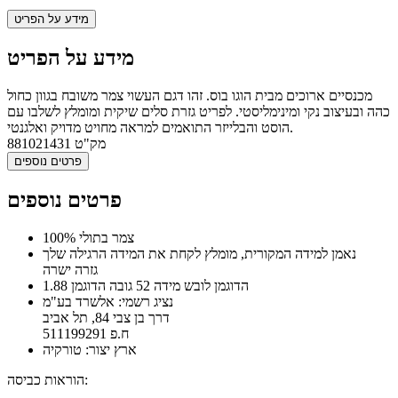
מידע על הפריט
מידע על הפריט
מכנסיים ארוכים מבית הוגו בוס. זהו דגם העשוי צמר משובח בגוון כחול
כהה ובעיצוב נקי ומינימליסטי. לפריט גזרת סלים שיקית ומומלץ לשלבו עם
הוסט והבלייזר התואמים למראה מחויט מדויק ואלגנטי.
מק"ט
881021431
פרטים נוספים
פרטים נוספים
100% צמר בתולי
נאמן למידה המקורית, מומלץ לקחת את המידה הרגילה שלך
גזרה ישרה
הדוגמן לובש מידה 52 גובה הדוגמן 1.88
נציג רשמי: אלשרד בע"מ
דרך בן צבי 84, תל אביב
ח.פ 511199291
ארץ יצור: טורקיה
הוראות כביסה: