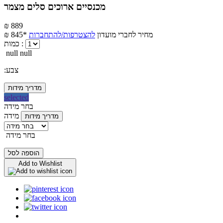
מכנסיים ארוכים סלים מצמר
₪ 889
מחיר לחברי מועדון
להצטרפות/להתחברות
₪ 845*
כמות :
null null
:צבע
מדריך מידות
selected
בחר מידה
מידה
מדריך מידות
בחר מידה
הוספה לסל
Add to Wishlist