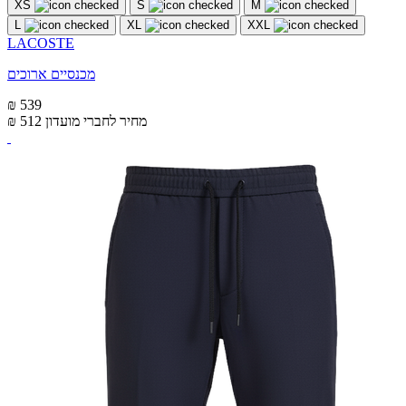
XS
S
M
L
XL
XXL
LACOSTE
מכנסיים ארוכים
₪ 539
מחיר לחברי מועדון
₪ 512