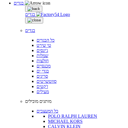
בגדים
בגדים
בגדים
כל הבגדים
טי שירט
ג'ינסים
שמלות
חולצות
מכנסיים
בגדי ים
סריגים
סווטשרטים
ז'קטים
מעילים
מותגים מובילים
כל המעצבים
POLO RALPH LAUREN
MICHAEL KORS
CALVIN KLEIN