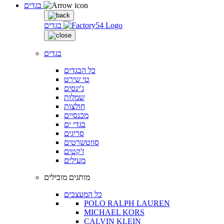
בגדים
בגדים
בגדים
כל הבגדים
טי שירט
ג'ינסים
שמלות
חולצות
מכנסיים
בגדי ים
סריגים
סווטשרטים
ז'קטים
מעילים
מותגים מובילים
כל המעצבים
POLO RALPH LAUREN
MICHAEL KORS
CALVIN KLEIN