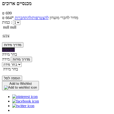
מכנסיים ארוכים
₪ 699
מחיר לחברי מועדון
להצטרפות/להתחברות
₪ 664*
כמות :
null null
:צבע
מדריך מידות
selected
בחר מידה
מידה
מדריך מידות
בחר מידה
הוספה לסל
Add to Wishlist