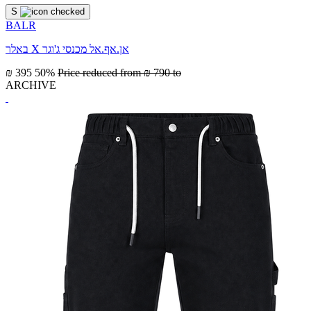
S
BALR
באלר X אן.אף.אל מכנסי ג'וגר
₪ 395
50%
Price reduced from
₪ 790
to
ARCHIVE