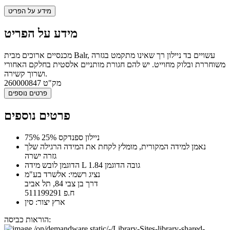
מידע על הפריט
מידע על הפריט
מכנסיים ארוכים מבית Balr, עשויים בד ניילון רך שאינו מתקמט בגזרה
משוחררת ובלוק מחוייט. יש להם חגורת מותניים אלסטית בחלקם האחורי
ושרוך קשירה.
מק"ט
260000847
פרטים נוספים
פרטים נוספים
75% ניילון ספנדקס 25%
נאמן למידה המקורית, מומלץ לקחת את המידה הרגילה שלך
גזרה ישרה
הדוגמן לובש מידה L גובה הדוגמן 1.84
נציג רשמי: אלשרד בע"מ
דרך בן צבי 84, תל אביב
ח.פ 511199291
ארץ יצור: סין
הוראות כביסה: