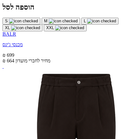
הוספה לסל
S
M
L
XL
XXL
BALR
מכנסי ג'ינס
₪ 699
מחיר לחברי מועדון
₪ 664