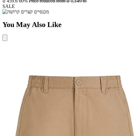
₪ 459.6
60%
Price reduced from
₪ 1,149
to
SALE
You May Also Like