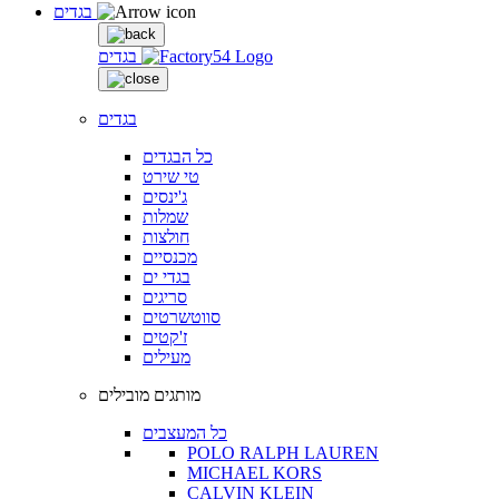
בגדים
בגדים
בגדים
כל הבגדים
טי שירט
ג'ינסים
שמלות
חולצות
מכנסיים
בגדי ים
סריגים
סווטשרטים
ז'קטים
מעילים
מותגים מובילים
כל המעצבים
POLO RALPH LAUREN
MICHAEL KORS
CALVIN KLEIN