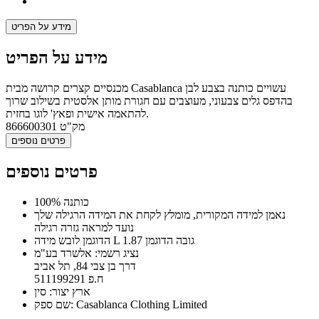
מידע על הפריט
מידע על הפריט
מכנסיים קצרים קרושה מבית Casablanca עשויים כותנה בצבע לבן
בהדפס גלים צבעוני, מעוצבים עם חגורת מותן אלסטית בשילוב שרוך
להתאמה אישית ופאץ' לוגו בחזית.
מק"ט
866600301
פרטים נוספים
פרטים נוספים
100% כותנה
נאמן למידה המקורית, מומלץ לקחת את המידה הרגילה שלך
נועד למראה גזרה רגילה
הדוגמן לובש מידה L גובה הדוגמן 1.87
נציג רשמי: אלשרד בע"מ
דרך בן צבי 84, תל אביב
ח.פ 511199291
ארץ יצור: סין
שם ספק: Casablanca Clothing Limited