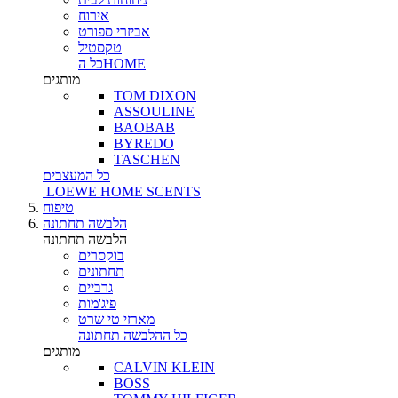
אירוח
אביזרי ספורט
טקסטיל
כל הHOME
מותגים
TOM DIXON
ASSOULINE
BAOBAB
BYREDO
TASCHEN
כל המעצבים
LOEWE HOME SCENTS
טיפוח
הלבשה תחתונה
הלבשה תחתונה
בוקסרים
תחתונים
גרביים
פיג'מות
מארזי טי שרט
כל ההלבשה תחתונה
מותגים
CALVIN KLEIN
BOSS