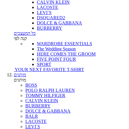
CALVIN KLEIN
LACOSTE
LEVI`S
DSQUARED2
DOLCE & GABBANA
BURBERRY
כל המעצבים
קנה לפי
WARDROBE ESSENTIALS
The Wedding Season
HERE COMES THE GROOM
FIVE POINT FOUR
SPORT
YOUR NEXT FAVORITE T-SHIRT
מותגים
מותגים
BOSS
POLO RALPH LAUREN
TOMMY HILFIGER
CALVIN KLEIN
BURBERRY
DOLCE & GABBANA
BALR
LACOSTE
LEVI`S