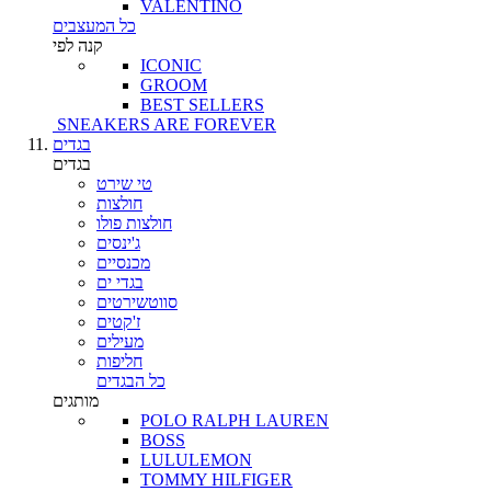
VALENTINO
כל המעצבים
קנה לפי
ICONIC
GROOM
BEST SELLERS
SNEAKERS ARE FOREVER
בגדים
בגדים
טי שירט
חולצות
חולצות פולו
ג'ינסים
מכנסיים
בגדי ים
סווטשירטים
ז'קטים
מעילים
חליפות
כל הבגדים
מותגים
POLO RALPH LAUREN
BOSS
LULULEMON
TOMMY HILFIGER