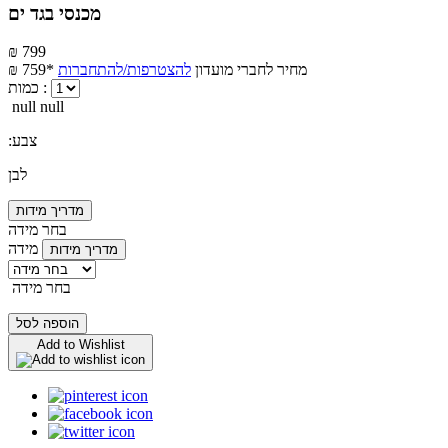
מכנסי בגד ים
₪ 799
מחיר לחברי מועדון
להצטרפות/להתחברות
₪ 759*
כמות :
null null
:צבע
לבן
מדריך מידות
בחר מידה
מידה
מדריך מידות
בחר מידה
הוספה לסל
Add to Wishlist