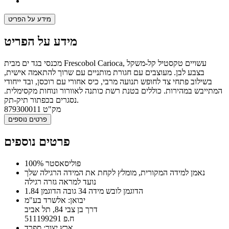
מידע על הפריט
מידע על הפריט
מכנסי בגד ים מבית Frescobol Carioca, עשויים טקסטיל קל-משקל
בצבע לבן. מעוצבים עם חגורת מותניים עם שרוך להתאמה אישית,
בשילוב פתחי צד לחופש תנועה מרבי, כיס אחורי עם רוכסן, ובד ייחודי
המתייבש במהירות. כוללים בטנת רשת כותנה לאוורור ונוחות מקסימלית.
נסגרים בכפתור תיק-תק.
מק"ט
879300011
פרטים נוספים
פרטים נוספים
100% פוליסאסטר
נאמן למידה המקורית, מומלץ לקחת את המידה הרגילה שלך
נועד למראה גזרה רגילה
הדוגמן לובש מידה 34 גובה הדוגמן 1.84
יבואן: אלשרד בע"מ
דרך בן צבי 84, תל אביב
ח.פ 511199291
ארץ יצור: ספרד