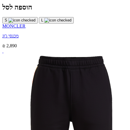
הוספה לסל
S
L
MONCLER
מכנסי ג'וג
₪ 2,890