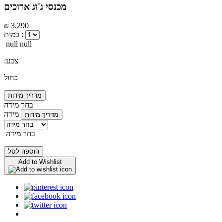
מכנסי ג'וג ארוכים
₪ 3,290
כמות :
null null
:צבע
כחול
מדריך מידות
בחר מידה
מידה
מדריך מידות
בחר מידה
הוספה לסל
Add to Wishlist