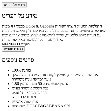
מידע על הפריט
מידע על הפריט
מכנסי ג'וג מבית Dolce & Gabbana התגלמות הסטייל הנצחי והנוחות
המוחלטת, עשויים כותנה בצבע כחול כהה במרקם חלק ומאט, מעוצבות
עם חגורת מותן אלסטית, שרוך להתאמה אישית, כיסים צדדיים וכיס
אחורי עם רוכסן ובעיטור פאץ' לוגו בחזית.
מק"ט
604204499
פרטים נוספים
פרטים נוספים
100% כותנה
נאמן למידה המקורית, מומלץ לקחת את המידה הרגילה שלך
נועד למראה נינוח משוחרר
הדוגמן לובש מידה 50 גובה הדוגמן 1.86
נציג רשמי: אלשרד בע"מ
דרך בן צבי 84, תל אביב
ח.פ 511199291
ארץ יצור: איטליה
שם ספק: DOLCE&GABBANA SRL