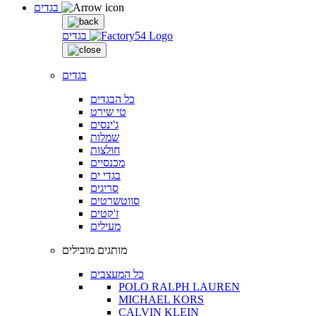
בגדים
בגדים
בגדים
כל הבגדים
טי שירט
ג'ינסים
שמלות
חולצות
מכנסיים
בגדי ים
סריגים
סווטשרטים
ז'קטים
מעילים
מותגים מובילים
כל המעצבים
POLO RALPH LAUREN
MICHAEL KORS
CALVIN KLEIN