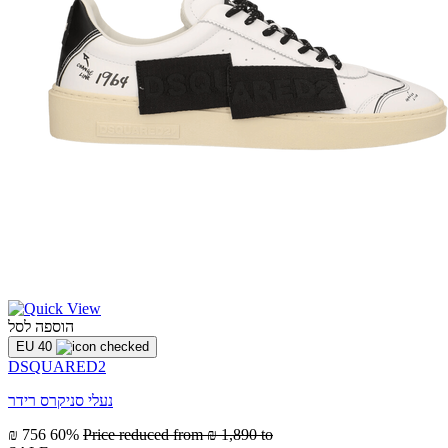
הוספה לסל
EU 40
DSQUARED2
נעלי סניקרס רידר
₪ 756
60%
Price reduced from
₪ 1,890
to