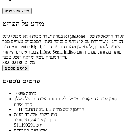
מידע על הפריט
מידע על הפריט
מכנסי ג'ינס Fit 4 בגזרה ישרה מבית Rag&Bone – הגזרה הקלאסית של
המותג - משוחררת עם קו מותניים בגובה בינוני. המכנסיים עשויים מבד
דנים Authentic Rigid, שנועד להתרכך, להתיישן ולהתבהר עם הזמן.
צבע האינדיגו הייחודי Infuse Sepia Indigo פותח במיוחד, עם גוון חום
עדין המעניק עומק ומראה וינטג' טבעי.
מק"ט
882502180
פרטים נוספים
פרטים נוספים
100% כותנה
נאמן למידה המקורית, מומלץ לקחת את המידה הרגילה שלך
גזרה ישרה
הדוגמן לובש מידה 332 גובה הדוגמן 1.84
נציג רשמי: אלשרד בע"מ
דרך בן צבי 84, תל אביב
ח.פ 511199291
ארץ יצור: קמבודיה