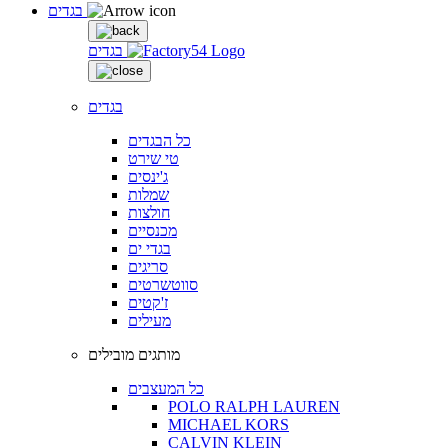
בגדים
בגדים
בגדים
כל הבגדים
טי שירט
ג'ינסים
שמלות
חולצות
מכנסיים
בגדי ים
סריגים
סווטשרטים
ז'קטים
מעילים
מותגים מובילים
כל המעצבים
POLO RALPH LAUREN
MICHAEL KORS
CALVIN KLEIN