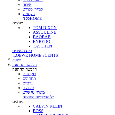
אירוח
אביזרי ספורט
טקסטיל
כל הHOME
מותגים
TOM DIXON
ASSOULINE
BAOBAB
BYREDO
TASCHEN
כל המעצבים
LOEWE HOME SCENTS
טיפוח
הלבשה תחתונה
הלבשה תחתונה
בוקסרים
תחתונים
גרביים
פיג'מות
מארזי טי שרט
כל ההלבשה תחתונה
מותגים
CALVIN KLEIN
BOSS