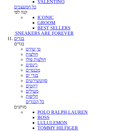
VALENTINO
כל המעצבים
קנה לפי
ICONIC
GROOM
BEST SELLERS
SNEAKERS ARE FOREVER
בגדים
בגדים
טי שירט
חולצות
חולצות פולו
ג'ינסים
מכנסיים
בגדי ים
סווטשירטים
ז'קטים
מעילים
חליפות
כל הבגדים
מותגים
POLO RALPH LAUREN
BOSS
LULULEMON
TOMMY HILFIGER