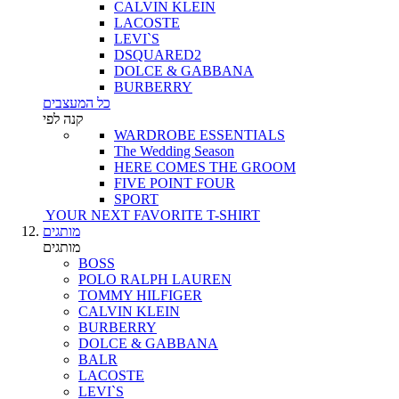
CALVIN KLEIN
LACOSTE
LEVI`S
DSQUARED2
DOLCE & GABBANA
BURBERRY
כל המעצבים
קנה לפי
WARDROBE ESSENTIALS
The Wedding Season
HERE COMES THE GROOM
FIVE POINT FOUR
SPORT
YOUR NEXT FAVORITE T-SHIRT
מותגים
מותגים
BOSS
POLO RALPH LAUREN
TOMMY HILFIGER
CALVIN KLEIN
BURBERRY
DOLCE & GABBANA
BALR
LACOSTE
LEVI`S