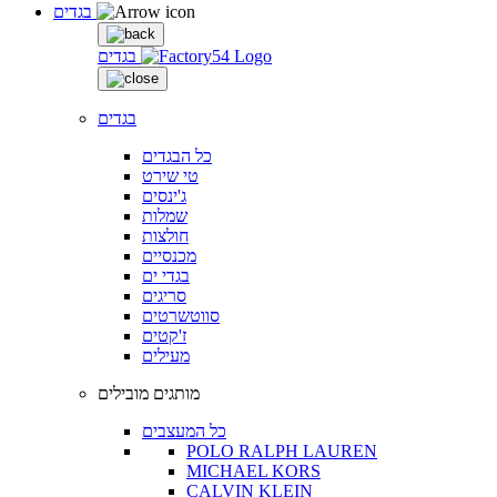
בגדים
בגדים
בגדים
כל הבגדים
טי שירט
ג'ינסים
שמלות
חולצות
מכנסיים
בגדי ים
סריגים
סווטשרטים
ז'קטים
מעילים
מותגים מובילים
כל המעצבים
POLO RALPH LAUREN
MICHAEL KORS
CALVIN KLEIN