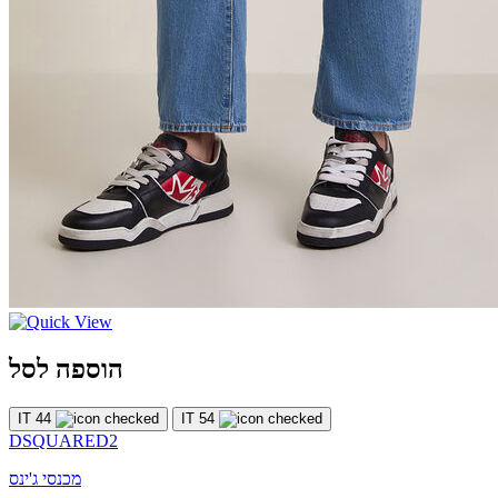
הוספה לסל
IT 44
IT 54
DSQUARED2
מכנסי ג'ינס