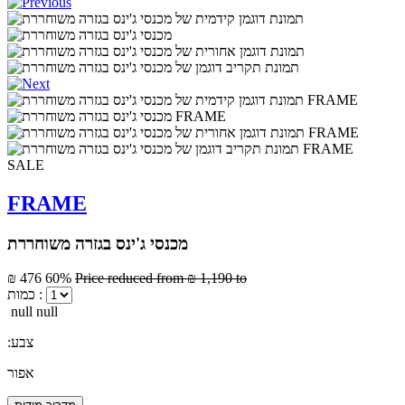
SALE
FRAME
מכנסי ג'ינס בגזרה משוחררת
₪ 476
60%
Price reduced from
₪ 1,190
to
כמות :
null null
:צבע
אפור