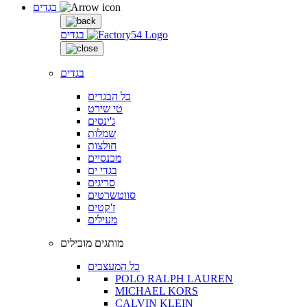
בגדים
בגדים
בגדים
כל הבגדים
טי שירט
ג'ינסים
שמלות
חולצות
מכנסיים
בגדי ים
סריגים
סווטשרטים
ז'קטים
מעילים
מותגים מובילים
כל המעצבים
POLO RALPH LAUREN
MICHAEL KORS
CALVIN KLEIN