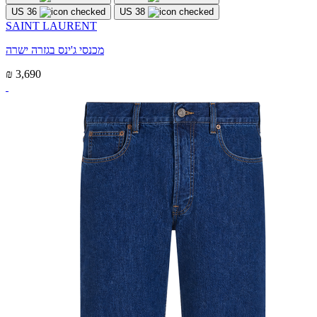
US 36
US 38
SAINT LAURENT
מכנסי ג'ינס בגזרה ישרה
₪ 3,690