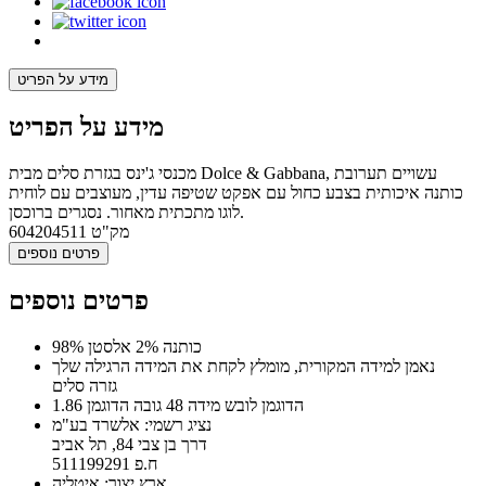
מידע על הפריט
מידע על הפריט
מכנסי ג'ינס בגזרת סלים מבית Dolce & Gabbana, עשויים תערובת
כותנה איכותית בצבע כחול עם אפקט שטיפה עדין, מעוצבים עם לוחית
לוגו מתכתית מאחור. נסגרים ברוכסן.
מק"ט
604204511
פרטים נוספים
פרטים נוספים
98% כותנה 2% אלסטן
נאמן למידה המקורית, מומלץ לקחת את המידה הרגילה שלך
גזרה סלים
הדוגמן לובש מידה 48 גובה הדוגמן 1.86
נציג רשמי: אלשרד בע"מ
דרך בן צבי 84, תל אביב
ח.פ 511199291
ארץ יצור: איטליה