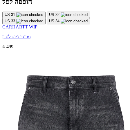
הוספה לסל
US 31
US 32
US 33
US 34
CARHARTT WIP
מכנסי ג'ינס לנדון
₪ 499