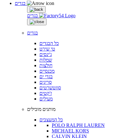
בגדים
בגדים
בגדים
כל הבגדים
טי שירט
ג'ינסים
שמלות
חולצות
מכנסיים
בגדי ים
סריגים
סווטשרטים
ז'קטים
מעילים
מותגים מובילים
כל המעצבים
POLO RALPH LAUREN
MICHAEL KORS
CALVIN KLEIN