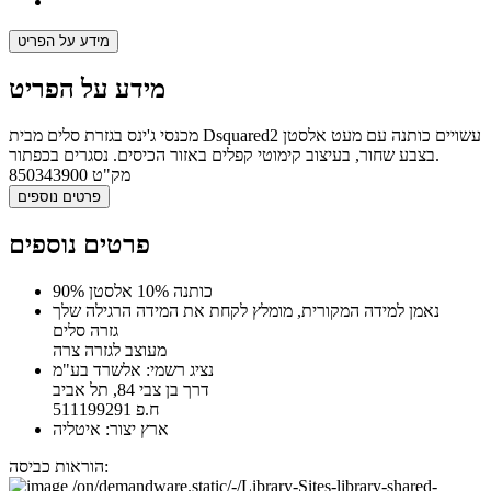
מידע על הפריט
מידע על הפריט
מכנסי ג'ינס בגזרת סלים מבית Dsquared2 עשויים כותנה עם מעט אלסטן
בצבע שחור, בעיצוב קימוטי קפלים באזור הכיסים. נסגרים בכפתור.
מק"ט
850343900
פרטים נוספים
פרטים נוספים
90% כותנה 10% אלסטן
נאמן למידה המקורית, מומלץ לקחת את המידה הרגילה שלך
גזרה סלים
מעוצב לגזרה צרה
נציג רשמי: אלשרד בע"מ
דרך בן צבי 84, תל אביב
ח.פ 511199291
ארץ יצור: איטליה
הוראות כביסה: