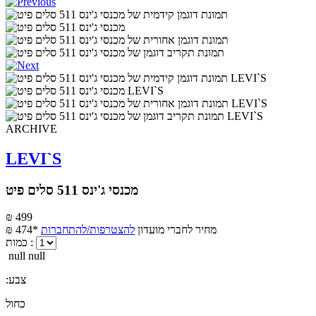
ARCHIVE
LEVI`S
מכנסי ג'ינס 511 סלים פיט
₪ 499
מחיר לחברי מועדון
להצטרפות/להתחברות
₪ 474*
כמות :
null null
:צבע
כחול