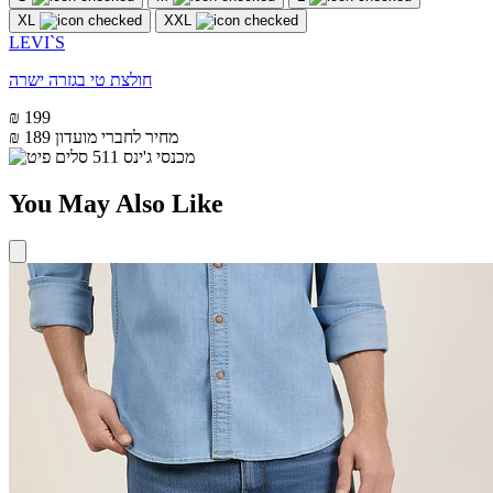
XL
XXL
LEVI`S
חולצת טי בגזרה ישרה
₪ 199
מחיר לחברי מועדון
₪ 189
You May Also Like