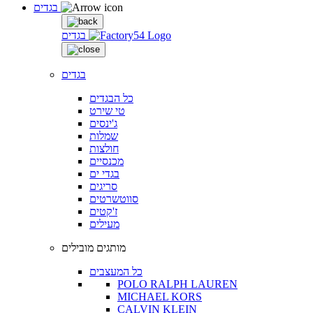
בגדים
בגדים
בגדים
כל הבגדים
טי שירט
ג'ינסים
שמלות
חולצות
מכנסיים
בגדי ים
סריגים
סווטשרטים
ז'קטים
מעילים
מותגים מובילים
כל המעצבים
POLO RALPH LAUREN
MICHAEL KORS
CALVIN KLEIN