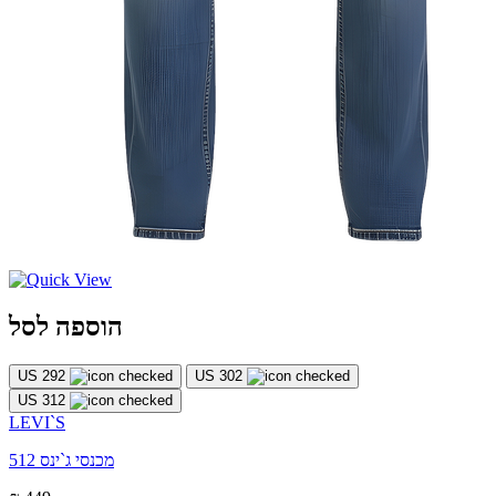
הוספה לסל
US 292
US 302
US 312
LEVI`S
מכנסי ג`ינס 512