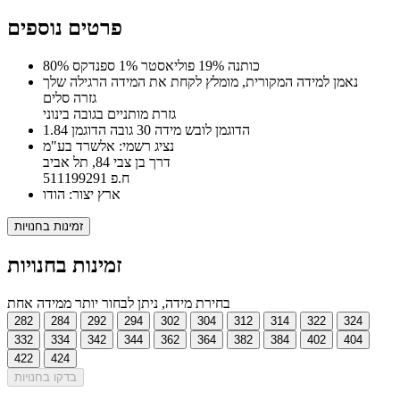
פרטים נוספים
80% כותנה 19% פוליאסטר 1% ספנדקס
נאמן למידה המקורית, מומלץ לקחת את המידה הרגילה שלך
גזרה סלים
גזרת מותניים בגובה בינוני
הדוגמן לובש מידה 30 גובה הדוגמן 1.84
נציג רשמי: אלשרד בע"מ
דרך בן צבי 84, תל אביב
ח.פ 511199291
ארץ יצור: הודו
זמינות בחנויות
זמינות בחנויות
בחירת מידה, ניתן לבחור יותר ממידה אחת
282
284
292
294
302
304
312
314
322
324
332
334
342
344
362
364
382
384
402
404
422
424
בדקו בחנויות