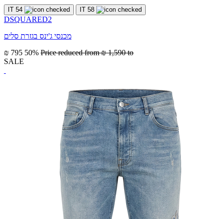
IT 54
IT 58
DSQUARED2
מכנסי ג'ינס בגזרת סלים
₪ 795
50%
Price reduced from
₪ 1,590
to
SALE