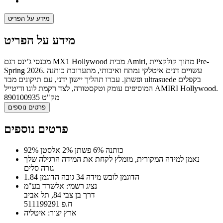
מידע על הפריט
מידע על הפריט
מכנסי ג’ינס דגם MX1 Hollywood מבית Amiri, מתוך קולקציית Pre-
Spring 2026. עשויים דנים איטלקי נמתח ואיכותי, מתערובת כותנה
ופשתן. עברו תהליך יישון ידני, עם תיקונים מבד ultrasuede בקפלים
המוסיפים עומק וטקסטורה, לצד רקמת לוגו ודיטייל AMIRI Hollywood.
מק"ט
890100935
פרטים נוספים
פרטים נוספים
92% כותנה 6% פשתן 2% אלסטן
נאמן למידה המקורית, מומלץ לקחת את המידה הרגילה שלך
גזרה סלים
הדוגמן לובש מידה 34 גובה הדוגמן 1.84
נציג רשמי: אלשרד בע"מ
דרך בן צבי 84, תל אביב
ח.פ 511199291
ארץ יצור: איטליה