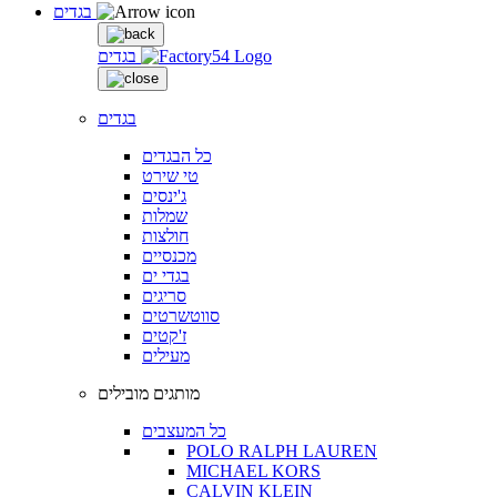
בגדים
בגדים
בגדים
כל הבגדים
טי שירט
ג'ינסים
שמלות
חולצות
מכנסיים
בגדי ים
סריגים
סווטשרטים
ז'קטים
מעילים
מותגים מובילים
כל המעצבים
POLO RALPH LAUREN
MICHAEL KORS
CALVIN KLEIN