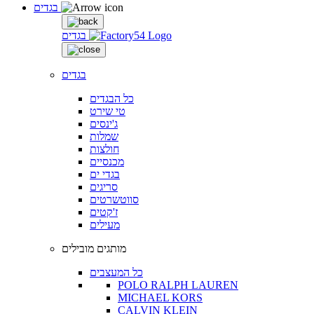
בגדים
בגדים
בגדים
כל הבגדים
טי שירט
ג'ינסים
שמלות
חולצות
מכנסיים
בגדי ים
סריגים
סווטשרטים
ז'קטים
מעילים
מותגים מובילים
כל המעצבים
POLO RALPH LAUREN
MICHAEL KORS
CALVIN KLEIN