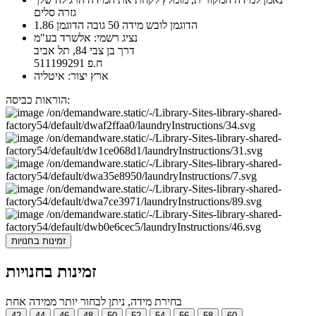
גזרה סלים
הדוגמן לובש מידה 50 גובה הדוגמן 1.86
נציג רשמי: אלשרד בע"מ
דרך בן צבי 84, תל אביב
ח.פ 511199291
ארץ יצור: איטליה
הוראות כביסה:
זמינות בחנויות
זמינות בחנויות
בחירת מידה, ניתן לבחור יותר ממידה אחת
42
44
46
48
50
52
54
56
58
60