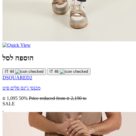
הוספה לסל
IT 44
IT 46
DSQUARED2
מכנסי ג'ינס סלים פיט
₪ 1,095
50%
Price reduced from
₪ 2,190
to
SALE