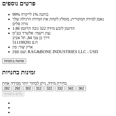
פרטים נוספים
99% כותנה 1% לייקרה
נאמן למידה המקורית, מומלץ לקחת את המידה הרגילה שלך
גזרה סלים
הדוגמן לובש מידה 322 גובה הדוגמן 1.86
נציג רשמי: אלשרד בע"מ
דרך בן צבי 84, תל אביב
ח.פ 511199291
ארץ יצור: סין
שם ספק: RAG&BONE INDUSTRIES LLC - USD
זמינות בחנויות
זמינות בחנויות
בחירת מידה, ניתן לבחור יותר ממידה אחת
282
292
302
312
322
332
342
362
בדקו בחנויות