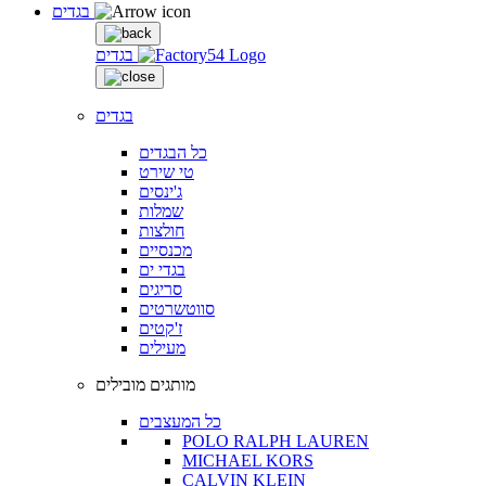
בגדים
בגדים
בגדים
כל הבגדים
טי שירט
ג'ינסים
שמלות
חולצות
מכנסיים
בגדי ים
סריגים
סווטשרטים
ז'קטים
מעילים
מותגים מובילים
כל המעצבים
POLO RALPH LAUREN
MICHAEL KORS
CALVIN KLEIN