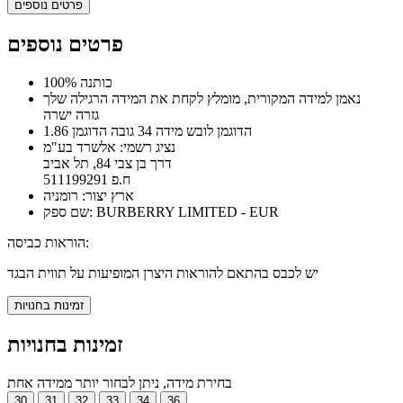
פרטים נוספים
פרטים נוספים
100% כותנה
נאמן למידה המקורית, מומלץ לקחת את המידה הרגילה שלך
גזרה ישרה
הדוגמן לובש מידה 34 גובה הדוגמן 1.86
נציג רשמי: אלשרד בע"מ
דרך בן צבי 84, תל אביב
ח.פ 511199291
ארץ יצור: רומניה
שם ספק: BURBERRY LIMITED - EUR
הוראות כביסה:
יש לכבס בהתאם להוראות היצרן המופיעות על תווית הבגד
זמינות בחנויות
זמינות בחנויות
בחירת מידה, ניתן לבחור יותר ממידה אחת
30
31
32
33
34
36