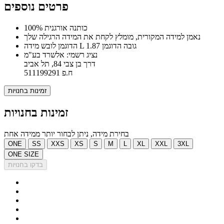
פרטים נוספים
100% כותנה אורגנית
נאמן למידה המקורית, מומלץ לקחת את המידה הרגילה שלך
הדוגמן לובש מידה L גובה הדוגמן 1.87
נציג רשמי: אלשרד בע"מ
דרך בן צבי 84, תל אביב
ח.פ 511199291
זמינות בחנויות
זמינות בחנויות
בחירת מידה, ניתן לבחור יותר ממידה אחת
ONE
SS
XXS
XS
S
M
L
XL
XXL
3XL
ONE SIZE
בדקו בחנויות