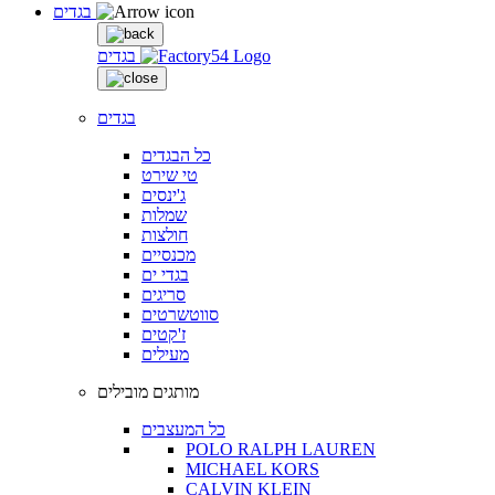
בגדים
בגדים
בגדים
כל הבגדים
טי שירט
ג'ינסים
שמלות
חולצות
מכנסיים
בגדי ים
סריגים
סווטשרטים
ז'קטים
מעילים
מותגים מובילים
כל המעצבים
POLO RALPH LAUREN
MICHAEL KORS
CALVIN KLEIN