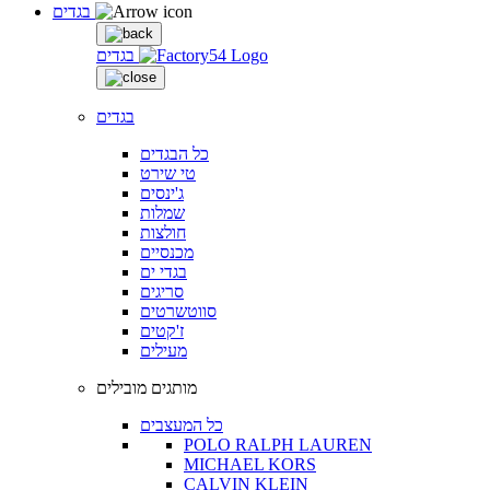
בגדים
בגדים
בגדים
כל הבגדים
טי שירט
ג'ינסים
שמלות
חולצות
מכנסיים
בגדי ים
סריגים
סווטשרטים
ז'קטים
מעילים
מותגים מובילים
כל המעצבים
POLO RALPH LAUREN
MICHAEL KORS
CALVIN KLEIN