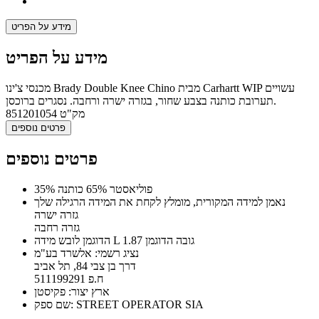
מידע על הפריט
מידע על הפריט
מכנסי צ'ינו Brady Double Knee Chino מבית Carhartt WIP עשויים
תערובת כותנה בצבע שחור, בגזרה ישרה ורחבה. נסגרים ברוכסן.
מק"ט
851201054
פרטים נוספים
פרטים נוספים
35% פוליאסטר 65% כותנה
נאמן למידה המקורית, מומלץ לקחת את המידה הרגילה שלך
גזרה ישרה
גזרה רחבה
הדוגמן לובש מידה L גובה הדוגמן 1.87
נציג רשמי: אלשרד בע"מ
דרך בן צבי 84, תל אביב
ח.פ 511199291
ארץ יצור: פקיסטן
שם ספק: STREET OPERATOR SIA