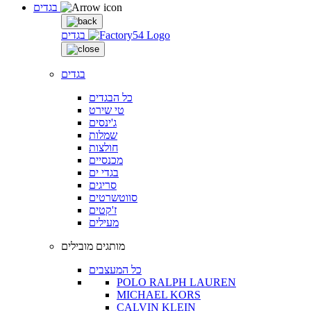
בגדים
בגדים
בגדים
כל הבגדים
טי שירט
ג'ינסים
שמלות
חולצות
מכנסיים
בגדי ים
סריגים
סווטשרטים
ז'קטים
מעילים
מותגים מובילים
כל המעצבים
POLO RALPH LAUREN
MICHAEL KORS
CALVIN KLEIN