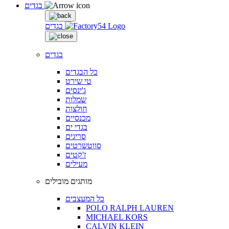
בגדים
בגדים
בגדים
כל הבגדים
טי שירט
ג'ינסים
שמלות
חולצות
מכנסיים
בגדי ים
סריגים
סווטשרטים
ז'קטים
מעילים
מותגים מובילים
כל המעצבים
POLO RALPH LAUREN
MICHAEL KORS
CALVIN KLEIN