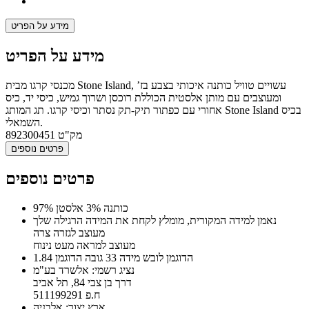
מידע על הפריט
מידע על הפריט
מכנסי קרגו מבית Stone Island, עשויים טוויל כותנה איכותי בצבע בז’
ומעוצבים עם מותן אלסטית הכוללת רוכסן ושרוך גמיש, כיסי יד, כיס
אחורי עם כפתור תיק-תק נסתר וכיסי קרגו. תג המותג Stone Island בכיס
השמאלי.
מק"ט
892300451
פרטים נוספים
פרטים נוספים
97% כותנה 3% אלסטן
נאמן למידה המקורית, מומלץ לקחת את המידה הרגילה שלך
מעוצב לגזרה צרה
מעוצב למראה מעט נינוח
הדוגמן לובש מידה 33 גובה הדוגמן 1.84
נציג רשמי: אלשרד בע"מ
דרך בן צבי 84, תל אביב
ח.פ 511199291
ארץ יצור: אלבניה