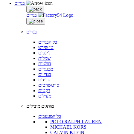
בגדים
בגדים
בגדים
כל הבגדים
טי שירט
ג'ינסים
שמלות
חולצות
מכנסיים
בגדי ים
סריגים
סווטשרטים
ז'קטים
מעילים
מותגים מובילים
כל המעצבים
POLO RALPH LAUREN
MICHAEL KORS
CALVIN KLEIN