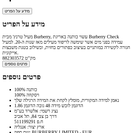
מידע על הפריט
מידע על הפריט
מעיל טרנץ' מבית Burberry, עשוי כותנה באריגת Burberry Check
עמידה בפני מים אשר שימשה לריפוד מעילים מאז שנות ה-20. למעיל
חגורה לקשירה במותניים בעיצוב כפתורים בחזית, ובשילוב בטנת משבצות
אייקונית.
מק"ט
882303572
פרטים נוספים
פרטים נוספים
100% כותנה
100% ויסקוזה
נאמן למידה המקורית, מומלץ לקחת את המידה הרגילה שלך
הדוגמן לובש מידה 48 גובה הדוגמן 1.86
נציג רשמי: אלשרד בע"מ
דרך בן צבי 84, תל אביב
ח.פ 511199291
ארץ יצור: אנגליה
שם ספק: BURBERRY LIMITED - EUR