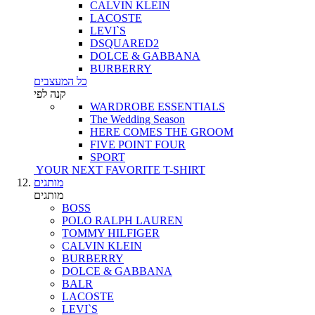
CALVIN KLEIN
LACOSTE
LEVI`S
DSQUARED2
DOLCE & GABBANA
BURBERRY
כל המעצבים
קנה לפי
WARDROBE ESSENTIALS
The Wedding Season
HERE COMES THE GROOM
FIVE POINT FOUR
SPORT
YOUR NEXT FAVORITE T-SHIRT
מותגים
מותגים
BOSS
POLO RALPH LAUREN
TOMMY HILFIGER
CALVIN KLEIN
BURBERRY
DOLCE & GABBANA
BALR
LACOSTE
LEVI`S