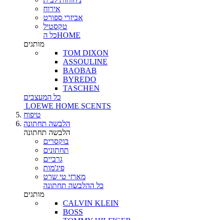
אירוח
אביזרי ספורט
טקסטיל
כל הHOME
מותגים
TOM DIXON
ASSOULINE
BAOBAB
BYREDO
TASCHEN
כל המעצבים
LOEWE HOME SCENTS
טיפוח
הלבשה תחתונה
הלבשה תחתונה
בוקסרים
תחתונים
גרביים
פיג'מות
מארזי טי שרט
כל ההלבשה תחתונה
מותגים
CALVIN KLEIN
BOSS