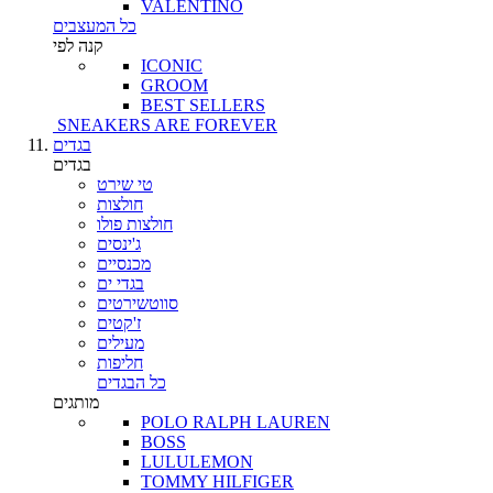
VALENTINO
כל המעצבים
קנה לפי
ICONIC
GROOM
BEST SELLERS
SNEAKERS ARE FOREVER
בגדים
בגדים
טי שירט
חולצות
חולצות פולו
ג'ינסים
מכנסיים
בגדי ים
סווטשירטים
ז'קטים
מעילים
חליפות
כל הבגדים
מותגים
POLO RALPH LAUREN
BOSS
LULULEMON
TOMMY HILFIGER