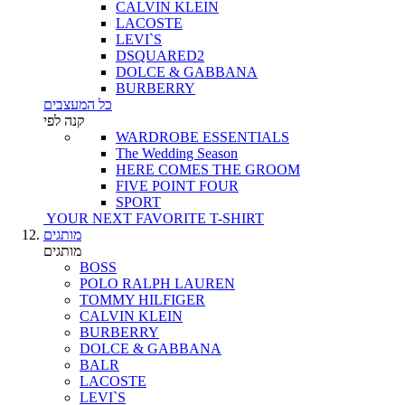
CALVIN KLEIN
LACOSTE
LEVI`S
DSQUARED2
DOLCE & GABBANA
BURBERRY
כל המעצבים
קנה לפי
WARDROBE ESSENTIALS
The Wedding Season
HERE COMES THE GROOM
FIVE POINT FOUR
SPORT
YOUR NEXT FAVORITE T-SHIRT
מותגים
מותגים
BOSS
POLO RALPH LAUREN
TOMMY HILFIGER
CALVIN KLEIN
BURBERRY
DOLCE & GABBANA
BALR
LACOSTE
LEVI`S