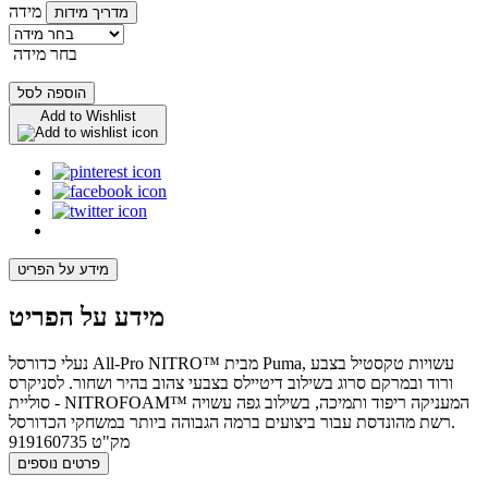
מידה
מדריך מידות
בחר מידה
הוספה לסל
Add to Wishlist
מידע על הפריט
מידע על הפריט
נעלי כדורסל All-Pro NITRO™ מבית Puma, עשויות טקסטיל בצבע
ורוד ובמרקם סרוג בשילוב דיטיילס בצבעי צהוב בהיר ושחור. לסניקרס
סוליית - NITROFOAM™ המעניקה ריפוד ותמיכה, בשילוב גפה עשויה
רשת מהונדסת עבור ביצועים ברמה הגבוהה ביותר במשחקי הכדורסל.
מק"ט
919160735
פרטים נוספים