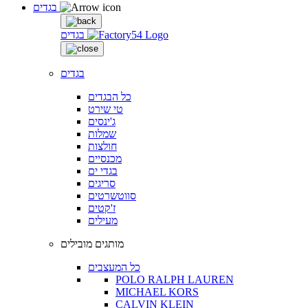
בגדים
בגדים
בגדים
כל הבגדים
טי שירט
ג'ינסים
שמלות
חולצות
מכנסיים
בגדי ים
סריגים
סווטשרטים
ז'קטים
מעילים
מותגים מובילים
כל המעצבים
POLO RALPH LAUREN
MICHAEL KORS
CALVIN KLEIN