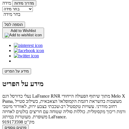
מידה
מדריך מידות
בחר מידה
הוספה לסל
Add to Wishlist
מידע על הפריט
מידע על הפריט
נעלי כדורסל דגם LaFrance RNR מתוך שיתוף הפעולה הייחודי Melo X
Puma, מעוצבות בהשראת דוגמת הקמופלאז' הצאבאית, בשילוב סטייל
רחוב מודרני. עשויות טקסטיל רב-שכבתי בצבע ירוק, לאוורור מיטבי
ורמת ריכוך מקסימלית. כוללות סוליה שטוחה עם חריצים בולטים לאחיזה
משופרת. מעוטרות במיתוג LaFrance.
מק"ט
919173598
פרטים נוספים