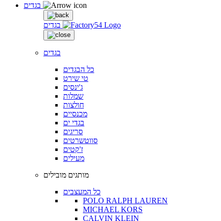
בגדים
בגדים
בגדים
כל הבגדים
טי שירט
ג'ינסים
שמלות
חולצות
מכנסיים
בגדי ים
סריגים
סווטשרטים
ז'קטים
מעילים
מותגים מובילים
כל המעצבים
POLO RALPH LAUREN
MICHAEL KORS
CALVIN KLEIN