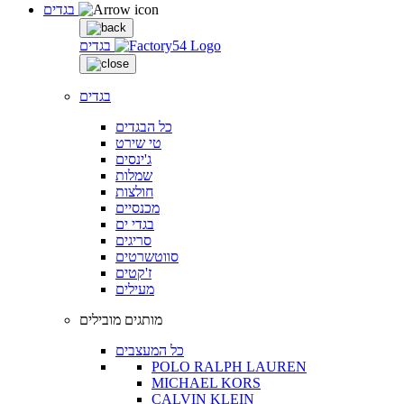
בגדים
בגדים
בגדים
כל הבגדים
טי שירט
ג'ינסים
שמלות
חולצות
מכנסיים
בגדי ים
סריגים
סווטשרטים
ז'קטים
מעילים
מותגים מובילים
כל המעצבים
POLO RALPH LAUREN
MICHAEL KORS
CALVIN KLEIN