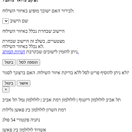
לבירור האם ישובך מופיע באיזור השילוח:
שם הישוב
היישוב שבחרת נכלל באיזור השילוח
מצטערים, בשלב זה היישוב שבחרת
לא נכלל באיזור השילוח.
חנויות המותג.
ניתן להזמין לישובים שבקרבת
הוספה לסל
ביטול
לא ניתן להוסיף פריט לסל ללא בדיקת איזור השילוח. האם ברצונך לסגור?
אישור
ביטול
×
תל אביב
לולולמון דיזנגוף | לולולמון רמת אביב | לולולמון נמל תל אביב
רמת השרון
לולולמון ביג פאשן גלילות
נתניה
פקטורי 54 פולג
אשדוד
לולולמון ביג פאשן