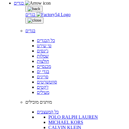
בגדים
בגדים
בגדים
כל הבגדים
טי שירט
ג'ינסים
שמלות
חולצות
מכנסיים
בגדי ים
סריגים
סווטשרטים
ז'קטים
מעילים
מותגים מובילים
כל המעצבים
POLO RALPH LAUREN
MICHAEL KORS
CALVIN KLEIN