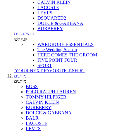
CALVIN KLEIN
LACOSTE
LEVI`S
DSQUARED2
DOLCE & GABBANA
BURBERRY
כל המעצבים
קנה לפי
WARDROBE ESSENTIALS
The Wedding Season
HERE COMES THE GROOM
FIVE POINT FOUR
SPORT
YOUR NEXT FAVORITE T-SHIRT
מותגים
מותגים
BOSS
POLO RALPH LAUREN
TOMMY HILFIGER
CALVIN KLEIN
BURBERRY
DOLCE & GABBANA
BALR
LACOSTE
LEVI`S