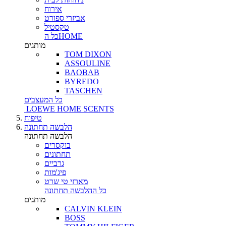
אירוח
אביזרי ספורט
טקסטיל
כל הHOME
מותגים
TOM DIXON
ASSOULINE
BAOBAB
BYREDO
TASCHEN
כל המעצבים
LOEWE HOME SCENTS
טיפוח
הלבשה תחתונה
הלבשה תחתונה
בוקסרים
תחתונים
גרביים
פיג'מות
מארזי טי שרט
כל ההלבשה תחתונה
מותגים
CALVIN KLEIN
BOSS