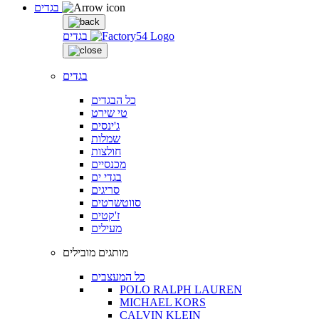
בגדים
בגדים
בגדים
כל הבגדים
טי שירט
ג'ינסים
שמלות
חולצות
מכנסיים
בגדי ים
סריגים
סווטשרטים
ז'קטים
מעילים
מותגים מובילים
כל המעצבים
POLO RALPH LAUREN
MICHAEL KORS
CALVIN KLEIN