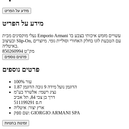
מידע על הפריט
מידע על הפריט
נעלי מוקסינים מבית Emporio Armani עשויים מזמש איכותי בצבע בז'
ובעיצוב Slip-On, עם הטבעת לוגו בחלק האחורי וסוליית גומי. מיוצרים
באיטליה.
מק"ט
850260994
פרטים נוספים
פרטים נוספים
100% עור
הדוגמן נועל מידה 9 גובה הדוגמן 1.87
נציג רשמי: אלשרד בע"מ
דרך בן צבי 84, תל אביב
ח.פ 511199291
ארץ יצור: איטליה
שם ספק: GIORGIO ARMANI SPA
זמינות בחנויות