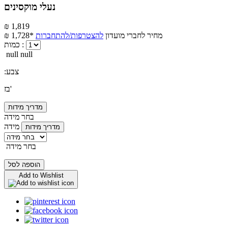
נעלי מוקסינים
₪ 1,819
מחיר לחברי מועדון
להצטרפות/להתחברות
₪ 1,728*
כמות :
null null
:צבע
בז'
מדריך מידות
בחר מידה
מידה
מדריך מידות
בחר מידה
הוספה לסל
Add to Wishlist