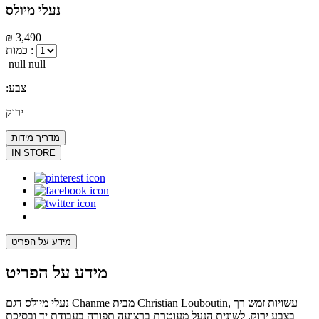
נעלי מיולס
₪ 3,490
כמות :
null null
:צבע
ירוק
מדריך מידות
IN STORE
מידע על הפריט
מידע על הפריט
נעלי מיולס דגם Chanme מבית Christian Louboutin, עשויות זמש רך
בצבע ירוק. לשונית הנעל מעוטרת ברצועה תפורה בעבודת יד ובסיכת