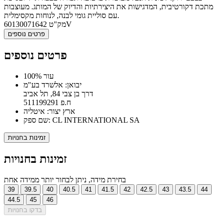
מתכת דקורטיבית, המדגישות את היצירתיות והדיוק של המותג. מעוצבות
עם סוליית גומי לבנה, לנוחות מקסימלית.
60130071642V
מק"ט
פרטים נוספים
פרטים נוספים
100% עור
יבואן: אלשרד בע"מ
דרך בן צבי 84, תל אביב
ח.פ 511199291
ארץ יצור: איטליה
שם ספק: CL INTERNATIONAL SA
זמינות בחנויות
זמינות בחנויות
בחירת מידה, ניתן לבחור יותר ממידה אחת
39
39.5
40
40.5
41
41.5
42
42.5
43
43.5
44
44.5
45
46
בדקו בחנויות