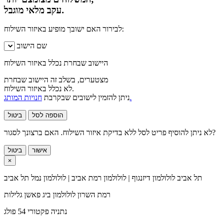
עקב מלאי מוגבל.
לבירור האם ישובך מופיע באיזור השילוח:
שם הישוב
היישוב שבחרת נכלל באיזור השילוח
מצטערים, בשלב זה היישוב שבחרת
לא נכלל באיזור השילוח.
חנויות המותג.
ניתן להזמין לישובים שבקרבת
הוספה לסל
ביטול
לא ניתן להוסיף פריט לסל ללא בדיקת איזור השילוח. האם ברצונך לסגור?
אישור
ביטול
×
תל אביב
לולולמון דיזנגוף | לולולמון רמת אביב | לולולמון נמל תל אביב
רמת השרון
לולולמון ביג פאשן גלילות
נתניה
פקטורי 54 פולג