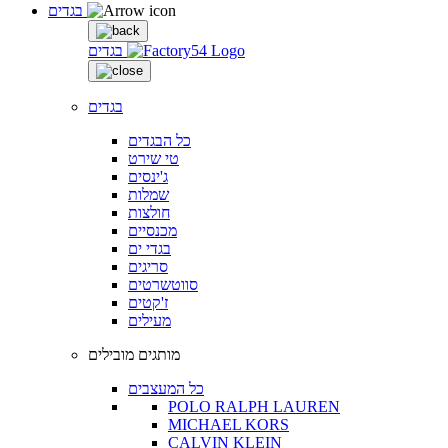
בגדים
בגדים
בגדים
כל הבגדים
טי שירט
ג'ינסים
שמלות
חולצות
מכנסיים
בגדי ים
סריגים
סווטשרטים
ז'קטים
מעילים
מותגים מובילים
כל המעצבים
POLO RALPH LAUREN
MICHAEL KORS
CALVIN KLEIN