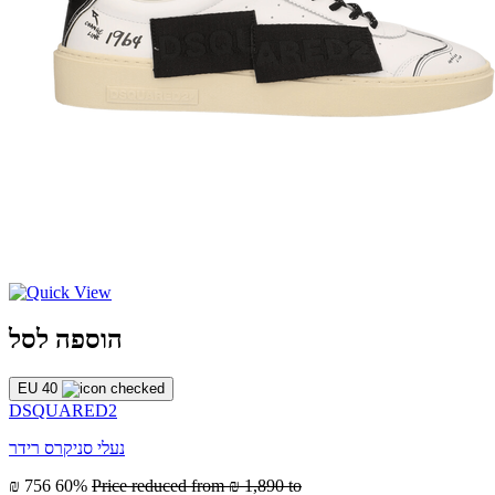
הוספה לסל
EU 40
DSQUARED2
נעלי סניקרס רידר
₪ 756
60%
Price reduced from
₪ 1,890
to