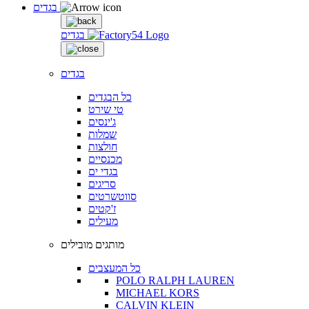
בגדים
בגדים
בגדים
כל הבגדים
טי שירט
ג'ינסים
שמלות
חולצות
מכנסיים
בגדי ים
סריגים
סווטשרטים
ז'קטים
מעילים
מותגים מובילים
כל המעצבים
POLO RALPH LAUREN
MICHAEL KORS
CALVIN KLEIN