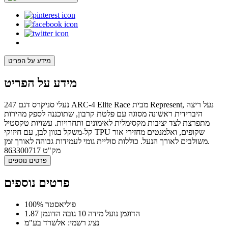
מידע על הפריט
מידע על הפריט
נעלי סניקרס דגם 247 ARC-4 Elite Race מבית Represent, נעל ריצה
היברידית ראשונה מסוגה עם פלטת קרבון, שתוכננה לספק מהירות
מתפרצת לצד יציבות מקסימלית לאימונים ותחרויות. עשויות טקסטיל
קל-משקל בגוון לבן, עם חיזוקי TPU שקופים, ואלמנטים מחזירי אור
משולבים לאורך הנעל. כוללות סוליית גומי לעמידות גבוהה לאורך זמן.
מק"ט
863300717
פרטים נוספים
פרטים נוספים
100% פוליאסטר
הדוגמן נועל מידה 10 גובה הדוגמן 1.87
נציג רשמי: אלשרד בע"מ