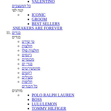
VALENTINO
כל המעצבים
קנה לפי
ICONIC
GROOM
BEST SELLERS
SNEAKERS ARE FOREVER
בגדים
בגדים
טי שירט
חולצות
חולצות פולו
ג'ינסים
מכנסיים
בגדי ים
סווטשירטים
ז'קטים
מעילים
חליפות
כל הבגדים
מותגים
POLO RALPH LAUREN
BOSS
LULULEMON
TOMMY HILFIGER