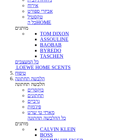
אירוח
אביזרי ספורט
טקסטיל
כל הHOME
מותגים
TOM DIXON
ASSOULINE
BAOBAB
BYREDO
TASCHEN
כל המעצבים
LOEWE HOME SCENTS
טיפוח
הלבשה תחתונה
הלבשה תחתונה
בוקסרים
תחתונים
גרביים
פיג'מות
מארזי טי שרט
כל ההלבשה תחתונה
מותגים
CALVIN KLEIN
BOSS