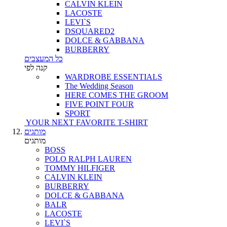
CALVIN KLEIN
LACOSTE
LEVI`S
DSQUARED2
DOLCE & GABBANA
BURBERRY
כל המעצבים
קנה לפי
WARDROBE ESSENTIALS
The Wedding Season
HERE COMES THE GROOM
FIVE POINT FOUR
SPORT
YOUR NEXT FAVORITE T-SHIRT
מותגים
מותגים
BOSS
POLO RALPH LAUREN
TOMMY HILFIGER
CALVIN KLEIN
BURBERRY
DOLCE & GABBANA
BALR
LACOSTE
LEVI`S