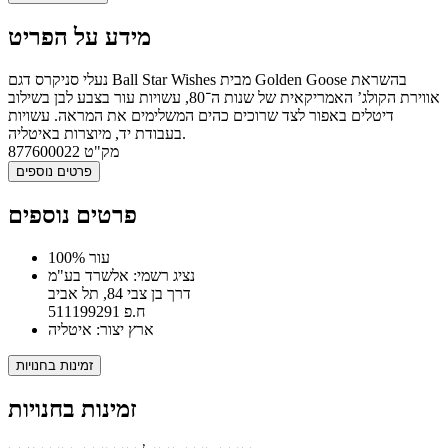
מידע על הפריט
נעלי סניקרס דגם Ball Star Wishes מבית Golden Goose בהשראת
אווירת הקולג’ האמריקאית של שנות ה־80, עשויות עור בצבע לבן בשילוב
דיטלים באפור לצד שרוכים כהים המשלימים את המראה. עשויות
בעבודת יד, מיוצרות באיטליה.
מק"ט
877600022
פרטים נוספים
פרטים נוספים
100% עור
נציג רשמי: אלשרד בע"מ
דרך בן צבי 84, תל אביב
ח.פ 511199291
ארץ יצור: איטליה
זמינות בחנויות
זמינות בחנויות