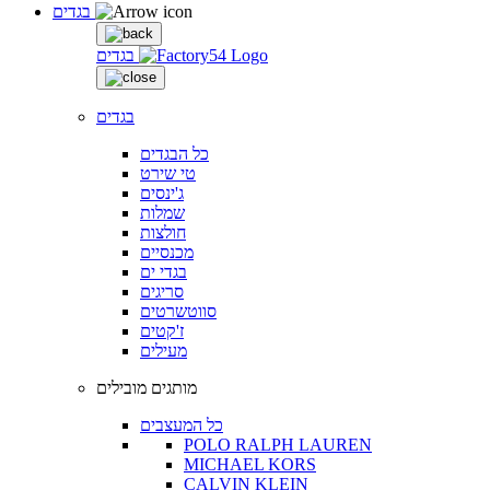
בגדים
בגדים
בגדים
כל הבגדים
טי שירט
ג'ינסים
שמלות
חולצות
מכנסיים
בגדי ים
סריגים
סווטשרטים
ז'קטים
מעילים
מותגים מובילים
כל המעצבים
POLO RALPH LAUREN
MICHAEL KORS
CALVIN KLEIN