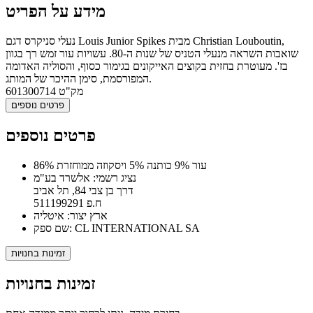
מידע על הפריט
נעלי סניקרס דגם Louis Junior Spikes מבית Christian Louboutin,
שואבות השראה מנעלי הטניס של שנות ה-80. עשויות עור זמש רך בגוון
בז'. מעוטרת בחזית בקוצים האייקונים בגימור כסוף, והסוליה האדומה
המפורסמת, סימן ההיכר של המותג.
מק"ט
601300714
פרטים נוספים
פרטים נוספים
86% עור 9% כותנה 5% ויסקוזה ממוחזרת
נציג רשמי: אלשרד בע"מ
דרך בן צבי 84, תל אביב
ח.פ 511199291
ארץ יצור: איטליה
שם ספק: CL INTERNATIONAL SA
זמינות בחנויות
זמינות בחנויות