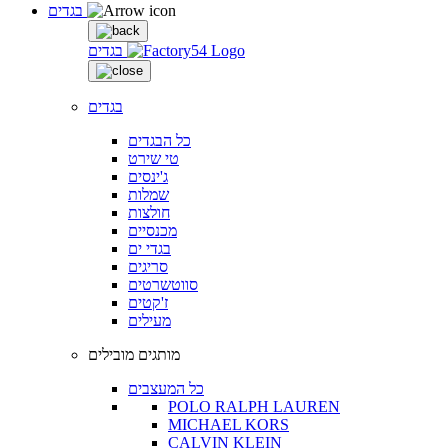
בגדים
בגדים
בגדים
כל הבגדים
טי שירט
ג'ינסים
שמלות
חולצות
מכנסיים
בגדי ים
סריגים
סווטשרטים
ז'קטים
מעילים
מותגים מובילים
כל המעצבים
POLO RALPH LAUREN
MICHAEL KORS
CALVIN KLEIN