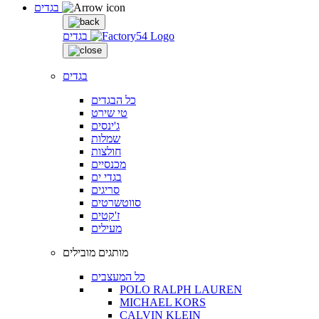
בגדים
בגדים
בגדים
כל הבגדים
טי שירט
ג'ינסים
שמלות
חולצות
מכנסיים
בגדי ים
סריגים
סווטשרטים
ז'קטים
מעילים
מותגים מובילים
כל המעצבים
POLO RALPH LAUREN
MICHAEL KORS
CALVIN KLEIN