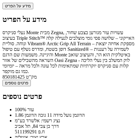
מידע על הפריט
מידע על הפריט
נעלי סניקרס Monte מבית Zegna, עשויות עור מגורען בצבע שחור,
בעיצוב Triple Stitch™ האייקוני – שלושה פסי גומי מוצלבים לנעילה קלה
ונוחה. סוליית Vibram® Arctic Grip All Terrain – מספקת אחיזה יוצאת
דופן בשטח, ומדרס נשלף עם טיפול Sanitized® – לשמירה על רעננות
והיגיינה. משמעות שם הדגם Monte באיטלקית הוא הר, והעיצוב שואב
השראה מהשבילים של אזור Oasi Zegna - לוק המשלב בין נעלי הליכה
קלות עם סניקרס יוקרתיות שמתאימות לכל עונה ולכל מראה – יומיומי
כמו גם מוקפד.
מק"ט
850181425
פרטים נוספים
פרטים נוספים
100% עור
הדוגמן נועל מידה 11 גובה הדוגמן 1.86
נציג רשמי: אלשרד בע"מ
דרך בן צבי 84, תל אביב
ח.פ 511199291
ארץ יצור: איטליה