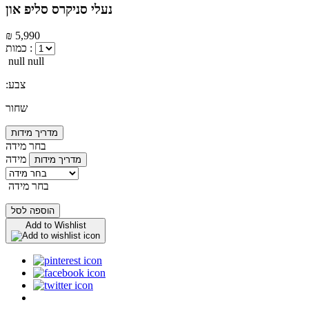
נעלי סניקרס סליפ און
₪ 5,990
כמות :
null null
:צבע
שחור
מדריך מידות
בחר מידה
מידה
מדריך מידות
בחר מידה
הוספה לסל
Add to Wishlist