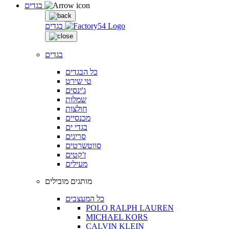
בגדים
בגדים
בגדים
כל הבגדים
טי שירט
ג'ינסים
שמלות
חולצות
מכנסיים
בגדי ים
סריגים
סווטשרטים
ז'קטים
מעילים
מותגים מובילים
כל המעצבים
POLO RALPH LAUREN
MICHAEL KORS
CALVIN KLEIN