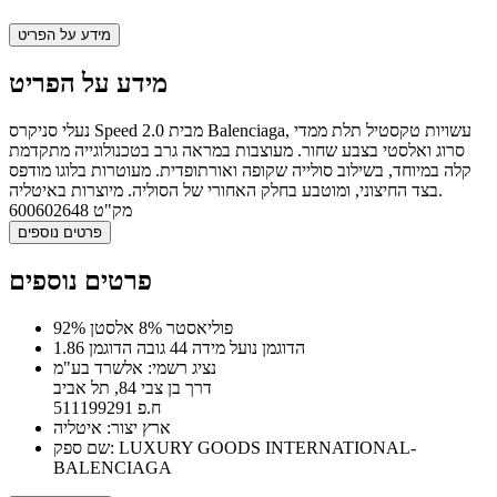
מידע על הפריט
מידע על הפריט
נעלי סניקרס Speed 2.0 מבית Balenciaga, עשויות טקסטיל תלת ממדי
סרוג ואלסטי בצבע שחור. מעוצבות במראה גרב בטכנולוגייה מתקדמת
קלה במיוחד, בשילוב סולייה שקופה ואורתופדית. מעוטרות בלוגו מודפס
בצד החיצוני, ומוטבע בחלק האחורי של הסוליה. מיוצרות באיטליה.
מק"ט
600602648
פרטים נוספים
פרטים נוספים
92% פוליאסטר 8% אלסטן
הדוגמן נועל מידה 44 גובה הדוגמן 1.86
נציג רשמי: אלשרד בע"מ
דרך בן צבי 84, תל אביב
ח.פ 511199291
ארץ יצור: איטליה
שם ספק: LUXURY GOODS INTERNATIONAL-
BALENCIAGA