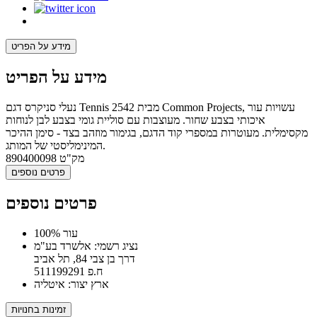
מידע על הפריט
מידע על הפריט
נעלי סניקרס דגם Tennis 2542 מבית Common Projects, עשויות עור
איכותי בצבע שחור. מעוצבות עם סוליית גומי בצבע לבן לנוחות
מקסימלית. מעוטרות במספרי קוד הדגם, בגימור מוזהב בצד - סימן ההיכר
המינימליסטי של המותג.
מק"ט
890400098
פרטים נוספים
פרטים נוספים
100% עור
נציג רשמי: אלשרד בע"מ
דרך בן צבי 84, תל אביב
ח.פ 511199291
ארץ יצור: איטליה
זמינות בחנויות