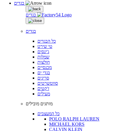
בגדים
בגדים
בגדים
כל הבגדים
טי שירט
ג'ינסים
שמלות
חולצות
מכנסיים
בגדי ים
סריגים
סווטשרטים
ז'קטים
מעילים
מותגים מובילים
כל המעצבים
POLO RALPH LAUREN
MICHAEL KORS
CALVIN KLEIN