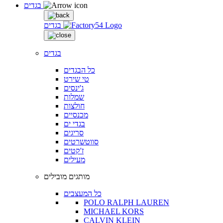
בגדים
בגדים
בגדים
כל הבגדים
טי שירט
ג'ינסים
שמלות
חולצות
מכנסיים
בגדי ים
סריגים
סווטשרטים
ז'קטים
מעילים
מותגים מובילים
כל המעצבים
POLO RALPH LAUREN
MICHAEL KORS
CALVIN KLEIN