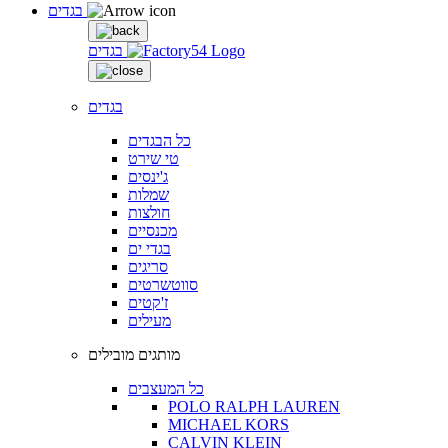
בגדים
בגדים
בגדים
כל הבגדים
טי שירט
ג'ינסים
שמלות
חולצות
מכנסיים
בגדי ים
סריגים
סווטשרטים
ז'קטים
מעילים
מותגים מובילים
כל המעצבים
POLO RALPH LAUREN
MICHAEL KORS
CALVIN KLEIN