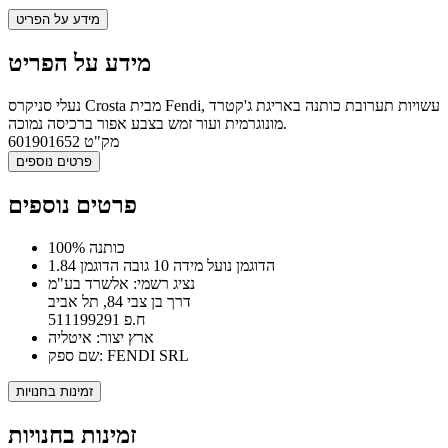
מידע על הפריט
מידע על הפריט
נעלי סניקרס Crosta מבית Fendi, עשויות תערובת כותנה באריגת ג'קטרד
מונוגרמית ועור זמש בצבע אפור ברכיסה נמוכה.
מק"ט
601901652
פרטים נוספים
פרטים נוספים
100% כותנה
הדוגמן נועל מידה 10 גובה הדוגמן 1.84
נציג רשמי: אלשרד בע"מ
דרך בן צבי 84, תל אביב
ח.פ 511199291
ארץ יצור: איטליה
שם ספק: FENDI SRL
זמינות בחנויות
זמינות בחנויות