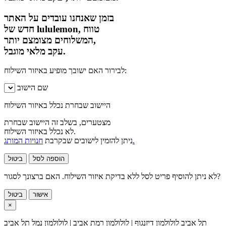
בזמן שאנחנו עובדים על האתר
חדש של lululemon, טווח
המשלוחים מצומצם יותר,
עקב מלאי מוגבל.
לבירור האם ישובך מופיע באיזור השילוח:
שם הישוב
היישוב שבחרת נכלל באיזור השילוח
מצטערים, בשלב זה היישוב שבחרת
לא נכלל באיזור השילוח.
חנויות המותג.
ניתן להזמין לישובים שבקרבת
הוספה לסל
ביטול
לא ניתן להוסיף פריט לסל ללא בדיקת איזור השילוח. האם ברצונך לסגור?
אישור
ביטול
×
תל אביב
לולולמון דיזנגוף | לולולמון רמת אביב | לולולמון נמל תל אביב