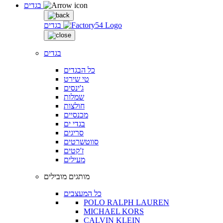
בגדים
בגדים
בגדים
כל הבגדים
טי שירט
ג'ינסים
שמלות
חולצות
מכנסיים
בגדי ים
סריגים
סווטשרטים
ז'קטים
מעילים
מותגים מובילים
כל המעצבים
POLO RALPH LAUREN
MICHAEL KORS
CALVIN KLEIN