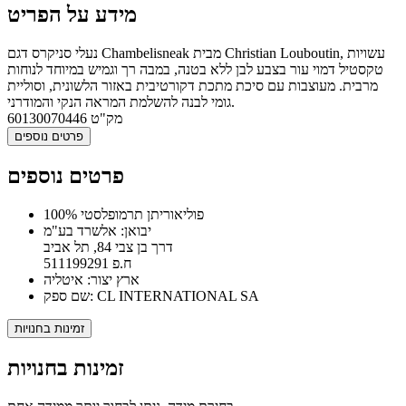
מידע על הפריט
נעלי סניקרס דגם Chambelisneak מבית Christian Louboutin, עשויות
טקסטיל דמוי עור בצבע לבן ללא בטנה, במבה רך וגמיש במיוחד לנוחות
מרבית. מעוצבות עם סיכת מתכת דקורטיבית באזור הלשונית, וסוליית
גומי לבנה להשלמת המראה הנקי והמודרני.
מק"ט
60130070446
פרטים נוספים
פרטים נוספים
100% פוליאוריתן תרמופלסטי
יבואן: אלשרד בע"מ
דרך בן צבי 84, תל אביב
ח.פ 511199291
ארץ יצור: איטליה
שם ספק: CL INTERNATIONAL SA
זמינות בחנויות
זמינות בחנויות